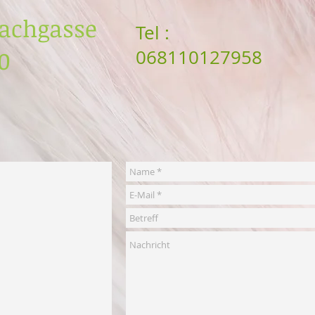
achgasse
Tel :
50
068110127958