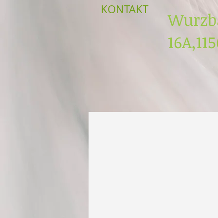
KONTAKT
Wurzb
16A,11